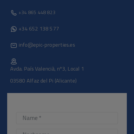
+34 865 448 823
+34 652 138 577
info@epic-properties.es
Avda. País Valencià, nº3, Local 1
03580 Alfaz del Pi (Alicante)