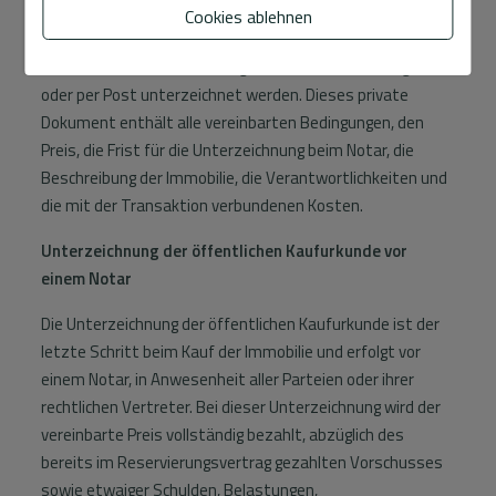
Strafen im Falle eines Rücktritts enthalten, damit keine
Cookies ablehnen
Zweifel über den Umfang der Transaktion bestehen. Falls
erforderlich, kann der Vertrag auch aus der Ferne, digital
oder per Post unterzeichnet werden. Dieses private
Dokument enthält alle vereinbarten Bedingungen, den
Preis, die Frist für die Unterzeichnung beim Notar, die
Beschreibung der Immobilie, die Verantwortlichkeiten und
die mit der Transaktion verbundenen Kosten.
Unterzeichnung der öffentlichen Kaufurkunde vor
einem Notar
Die Unterzeichnung der öffentlichen Kaufurkunde ist der
letzte Schritt beim Kauf der Immobilie und erfolgt vor
einem Notar, in Anwesenheit aller Parteien oder ihrer
rechtlichen Vertreter. Bei dieser Unterzeichnung wird der
vereinbarte Preis vollständig bezahlt, abzüglich des
bereits im Reservierungsvertrag gezahlten Vorschusses
sowie etwaiger Schulden, Belastungen,