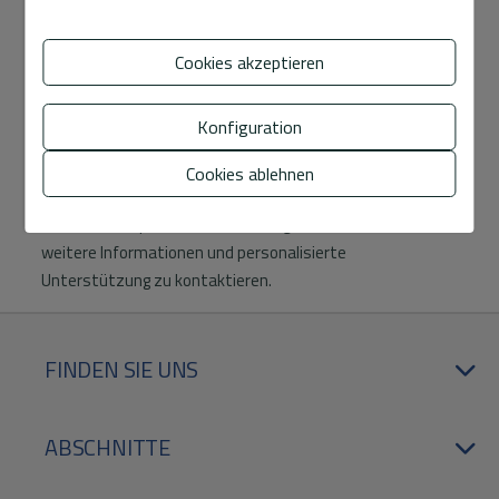
einem Kalenderjahr in Spanien verbringen. In diesem Fall
müssen Sie die steuerliche Ansässigkeit in Spanien
Cookies akzeptieren
beantragen und ab diesem Zeitpunkt müssen Sie Ihr
weltweites Einkommen erklären und Steuern im Land
zahlen.
Konfiguration
Wir sind hier, um Ihnen bei der Beantragung Ihrer NIE-
Cookies ablehnen
Nummer und bei dem gesamten Kaufprozess Ihrer
Immobilie in Spanien zu helfen. Zögern Sie nicht, uns für
weitere Informationen und personalisierte
Unterstützung zu kontaktieren.
FINDEN SIE UNS
ABSCHNITTE