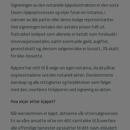
Signeringen av den notarielle kjøpskontrakten er den siste
fasen i kjøpsprosessen og skjer foran en notarius, i
nærvær av alle parter eller deres lovlige representanter.
Ved signeringen betales den avtalte prisen fullt ut,
fratrukket beløpet som allerede er betalt som forskudd i
reservasjonsavtalen, samt eventuelle gjeld, avgifter,
gevinstskatt og, dersom selgeren ikke er bosatt, 3% skatt
for ikke-bosatte.
Kjøpere har rett til å velge sin egen notarius, da de påtar
seg kostnadene ved den notariell akten. Eiendommens
eierskap og alle rettigheter og forpliktelser som følger
med den, overføres til kjøperen ved signering av akten.
Hva skjer etter kjøpet?
Når eiendommen er kjøpt, aktiveres vår ettersalgsservice.
En av våre ansatte vil be om ditt samtykke til å overføre
alle offentlige tjenester og skatter til ditt navn, inkludert