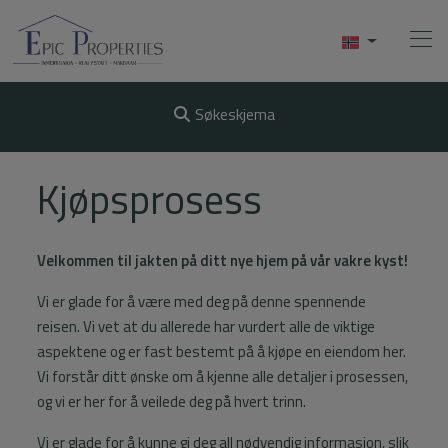
Søkeskjema
Hjem
Kjøpsprosess
Kjøpe
Velkommen til jakten på ditt nye hjem på vår vakre kyst!
Selge
Vi er glade for å være med deg på denne spennende
Utleie
reisen. Vi vet at du allerede har vurdert alle de viktige
aspektene og er fast bestemt på å kjøpe en eiendom her.
Om Oss
Vi forstår ditt ønske om å kjenne alle detaljer i prosessen,
og vi er her for å veilede deg på hvert trinn.
Videos
Vi er glade for å kunne gi deg all nødvendig informasjon, slik