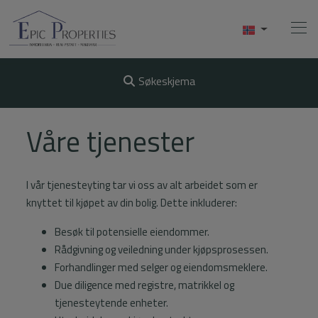
Søkeskjema
Hjem
Våre tjenester
Kjøpe
I vår tjenesteyting tar vi oss av alt arbeidet som er
Selge
knyttet til kjøpet av din bolig. Dette inkluderer:
Utleie
Besøk til potensielle eiendommer.
Rådgivning og veiledning under kjøpsprosessen.
Om Oss
Forhandlinger med selger og eiendomsmeklere.
Due diligence med registre, matrikkel og
Videos
tjenesteytende enheter.