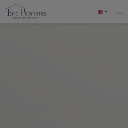
Hjem
Kjøpe
Selge
Utleie
Om Oss
Videos