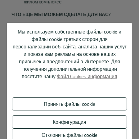
жилом комплексе.
ЧТО ЕЩЕ МЫ МОЖЕМ СДЕЛАТЬ ДЛЯ ВАС?
УСЛУГИ НАШИХ ПАРТНЕРОВ-
Мы используем собственные файлы cookie и
КОЛЛАБОРАТОРОВ
файлы cookie третьих сторон для
персонализации веб-сайта, анализа наших услуг
За годы работы мы создали широкую сеть партнеров,
и показа вам рекламы на основе ваших
что позволяет нам уверенно предложить вам услуги
привычек и предпочтений в Интернете. Для
наших партнеров-коллабораторов, которые
получения дополнительной информации
включают:
посетите нашу
Файл Cookies информация
Консультации по получению лучшего
страхования для вашего дома и других активов.
Управление бухгалтерскими и налоговыми
Принять файлы cookie
вопросами через наших финансовых экспертов.
Подготовка налоговых деклараций для
Конфигурация
нерезидентов.
Через наших архитекторов: проекты, ремонты,
Отклонить файлы cookie
новое строительство, разрешения и