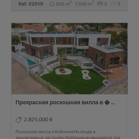
2
2
Ref. V2019
600 m
7.500 m
5
5
Прекрасная роскошная вилла в � ...
2.825.000 €
Роскошная вилла в КобланкеНа входе в
эксклюзивную застройку Кобланка возвышается эта