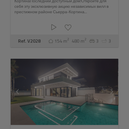
КортинаПоследний доступный дом!Откройте для
себя эту эксклюзивную акцию независимых вилл в
престижном районе Сьерра-Кортина...
2
2
Ref. V2028
154 m
480 m
3
3