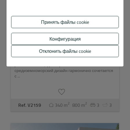
Принять файлы cookie
Эксклюзивная средиземноморск ...
Конфигурация
1.650.000 €
Отклонить файлы cookie
Откройте для себя эту великолепную виллу,
расположенную в одном из самых престижных
районов Альтеи, где современный
средиземноморский дизайн гармонично сочетается
с ...
2
2
Ref. V2159
340 m
800 m
3
3