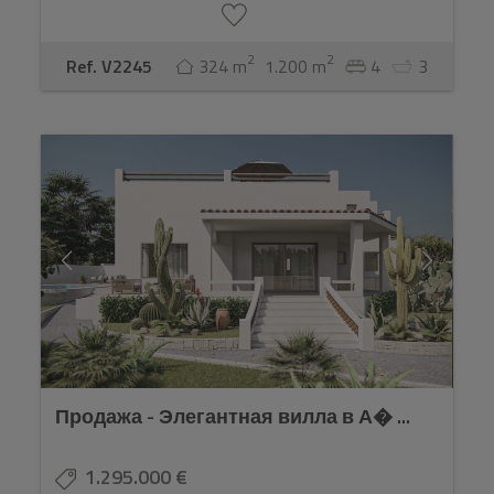
2
2
Ref. V2245
324 m
1.200 m
4
3
Продажа - Элегантная вилла в А� ...
1.295.000 €