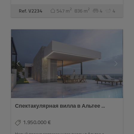
2
2
Ref. V2234
547 m
836 m
4
4
Спектакулярная вилла в Альтее ...
1.950.000 €
Новый проект современного виллы в Альтее с