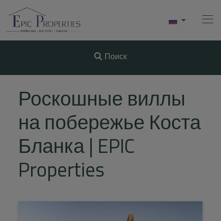
Поиск
Начало
Роскошные виллы
Купить
на побережье Коста
Продавать
Бланка | EPIC
АРЕНДА
Properties
О Нас
Videos