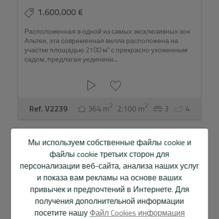
1.600.000 €
Расположенная в одной из самых эксклюзивных зон
Альтеи, эта современная вилла расположена на
участке площадью 2100 м² с прекрасно ухоженным
садом, предлагая уединени...
2
2
Ref. V2239
364 m
2.100 m
3
4
Мы используем собственные файлы cookie и
файлы cookie третьих сторон для
персонализации веб-сайта, анализа наших услуг
и показа вам рекламы на основе ваших
привычек и предпочтений в Интернете. Для
получения дополнительной информации
посетите нашу
Файл Cookies информация