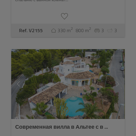
2
2
Ref. V2155
330 m
800 m
3
3
Современная вилла в Альтее с в ...