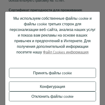
обязательную страховку на 10 лет.
Сертификат пригодности для проживания
:
Подписанный архитектором или земельным
Мы используем собственные файлы cookie и
инженером, этот документ гарантирует, что объект
файлы cookie третьих сторон для
соответствует минимальным стандартам качества
персонализации веб-сайта, анализа наших услуг
для проживания.
и показа вам рекламы на основе ваших
привычек и предпочтений в Интернете. Для
Документы, подтверждающие произведенные
получения дополнительной информации
платежи
: Необходимо предоставить копии
посетите нашу
Файл Cookies информация
переводов, выполненных в рамках цены покупки.
Сертификат сообщества
: В случае с квартирами
этот документ подтверждает состояние и ситуацию в
Принять файлы cookie
сообществе собственников.
Оплата SUMA
: Убедитесь, что у вас есть
Конфигурация
подтверждение оплаты IBI (налога на имущество).
Отклонить файлы cookie