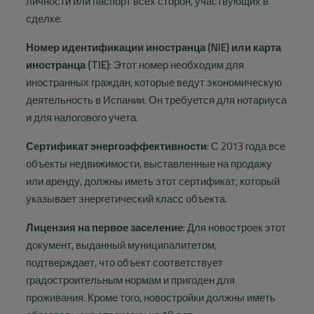
личности или паспорт всех сторон, участвующих в
Info
сделке.
Контакт
Номер идентификации иностранца (NIE) или карта
иностранца (TIE)
: Этот номер необходим для
иностранных граждан, которые ведут экономическую
деятельность в Испании. Он требуется для нотариуса
и для налогового учета.
Сертификат энергоэффективности
: С 2013 года все
объекты недвижимости, выставленные на продажу
или аренду, должны иметь этот сертификат, который
указывает энергетический класс объекта.
Лицензия на первое заселение
: Для новостроек этот
документ, выданный муниципалитетом,
подтверждает, что объект соответствует
градостроительным нормам и пригоден для
проживания. Кроме того, новостройки должны иметь