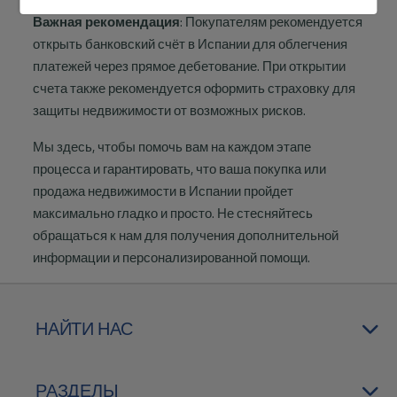
Важная рекомендация
: Покупателям рекомендуется
открыть банковский счёт в Испании для облегчения
платежей через прямое дебетование. При открытии
счета также рекомендуется оформить страховку для
защиты недвижимости от возможных рисков.
Мы здесь, чтобы помочь вам на каждом этапе
процесса и гарантировать, что ваша покупка или
продажа недвижимости в Испании пройдет
максимально гладко и просто. Не стесняйтесь
обращаться к нам для получения дополнительной
информации и персонализированной помощи.
НАЙТИ НАС
РАЗДЕЛЫ