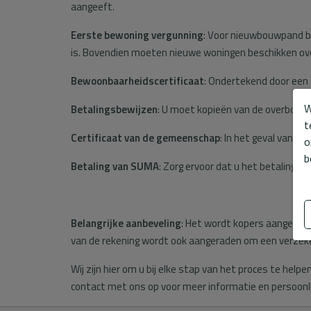
aangeeft.
Eerste bewoning vergunning
: Voor nieuwbouwpand b
is. Bovendien moeten nieuwe woningen beschikken over 
Bewoonbaarheidscertificaat
: Ondertekend door een
W
Betalingsbewijzen
: U moet kopieën van de overboekin
t
Certificaat van de gemeenschap
: In het geval van 
o
b
Betaling van SUMA
: Zorg ervoor dat u het betalingsb
Belangrijke aanbeveling
: Het wordt kopers aangerade
van de rekening wordt ook aangeraden om een verzekeri
Wij zijn hier om u bij elke stap van het proces te he
contact met ons op voor meer informatie en persoonli