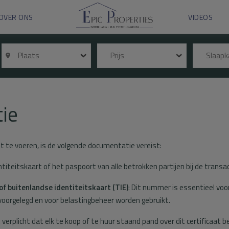
OVER ONS
VIDEOS
Plaats
Prijs
Slaap
ie
t te voeren, is de volgende documentatie vereist:
ntiteitskaart of het paspoort van alle betrokken partijen bij de transa
f buitenlandse identiteitskaart (TIE)
: Dit nummer is essentieel voo
voorgelegd en voor belastingbeheer worden gebruikt.
t verplicht dat elk te koop of te huur staand pand over dit certificaat 