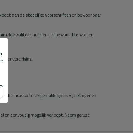
ldoet aan de stedelijke voorschriften en bewoonbaar
 minimale kwaliteitsnormen om bewoond te worden.
b
en
enarenvereniging.
ie
ische incasso te vergemakkelijken. Bij het openen
epel en eenvoudig mogelijk verloopt. Neem gerust