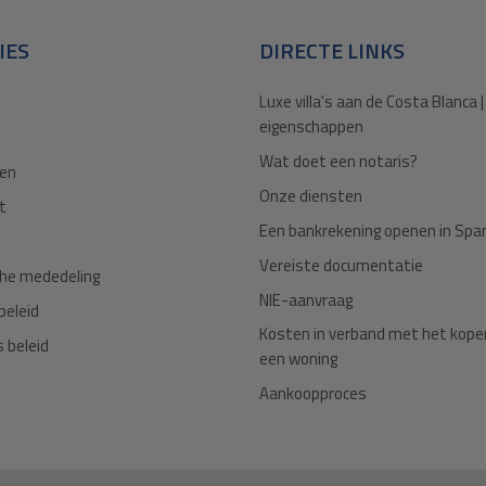
IES
DIRECTE LINKS
Luxe villa's aan de Costa Blanca |
eigenschappen
Wat doet een notaris?
en
Onze diensten
t
Een bankrekening openen in Spa
Vereiste documentatie
che mededeling
NIE-aanvraag
beleid
Kosten in verband met het kope
 beleid
een woning
Aankoopproces