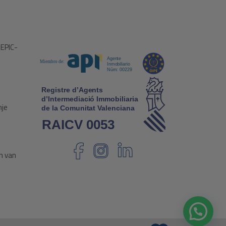
 EPIC-
nje
n van