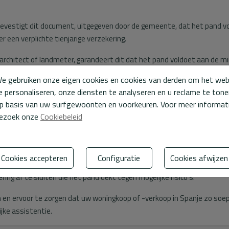
evestigt dit document, uitgegeven door de gemeente, dat het pand vo
een verplichte tienjarige verzekering.
 architect of landmeter, garandeert dit dat het pand voldoet aan de
e gebruiken onze eigen cookies en cookies van derden om het we
gen verstrekken die als onderdeel van de koopprijs zijn uitgevoerd.
e personaliseren, onze diensten te analyseren en u reclame te ton
appartementen bevestigt dit document de status en situatie van de eig
p basis van uw surfgewoonten en voorkeuren. Voor meer informat
ezoek onze
Cookiebeleid
ewijs van de IBI (Onroerendezaakbelasting) voorlegt.
Cookies accepteren
Configuratie
Cookies afwijzen
n om een bankrekening in Spanje te openen om betalingen via automat
ng af te sluiten die het pand dekt tegen mogelijke risico's.
lpen en ervoor te zorgen dat uw woningkoop of -verkoop in Spanje zo so
jke assistentie.