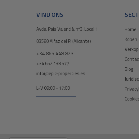
VIND ONS
SECT
Avda. País Valencià, nº3, Local 1
Home
Kopen
03580 Alfaz del Pi (Alicante)
Verkop
+34 865 448 823
Contac
+34 652 138 577
Blog
info@epic-properties.es
Juridis
L-V 09:00 - 17:00
Privacy
Cookies