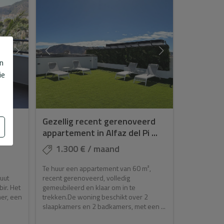
b
en
ie
het
Gezellig recent gerenoveerd
appartement in Alfaz del Pi ...
1.300 € / maand
Te huur een appartement van 60 m²,
nuut
recent gerenoveerd, volledig
ir. Het
gemeubileerd en klaar om in te
er, een
trekken.De woning beschikt over 2
slaapkamers en 2 badkamers, met een ...