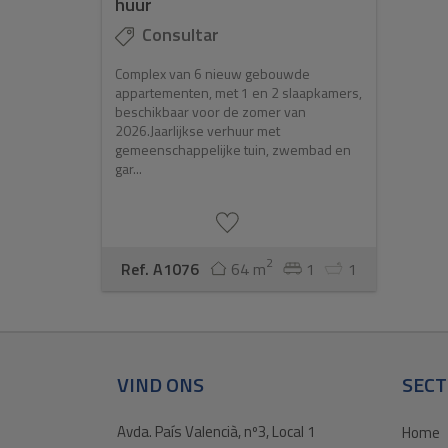
huur
Consultar
Complex van 6 nieuw gebouwde
appartementen, met 1 en 2 slaapkamers,
beschikbaar voor de zomer van
2026.Jaarlijkse verhuur met
gemeenschappelijke tuin, zwembad en
gar...
2
Ref. A1076
64 m
1
1
VIND ONS
SECT
Avda. País Valencià, nº3, Local 1
Home