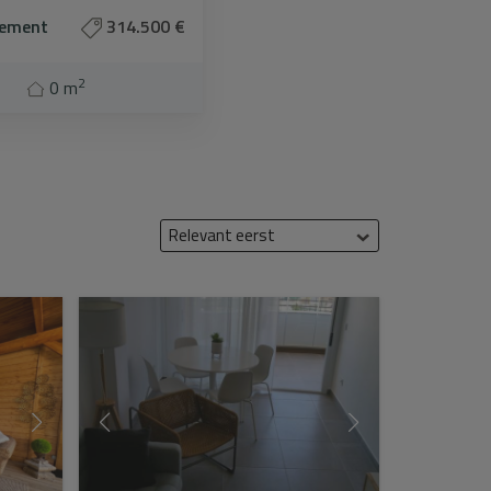
tement
314.500 €
2
0 m
Relevant eerst