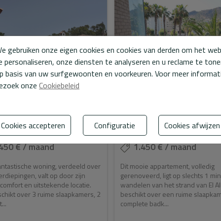
e gebruiken onze eigen cookies en cookies van derden om het we
e personaliseren, onze diensten te analyseren en u reclame te ton
p basis van uw surfgewoonten en voorkeuren. Voor meer informat
ezoek onze
Cookiebeleid
e twee-onder-een-kap
Moderne appartement in 
Cookies accepteren
Configuratie
Cookies afwijzen
g in Albir
centrum van Albir
450 € / maand
1.450 € / maand
antastische woning, verdeeld over
Dit mooie appartement, volledig
rdiepingen, valt op door zijn
gerenoveerd, ligt op slechts 1 mi
 comfort en uitstekende locatie.
wandelen van het strand van El Alb
chikt over 3 ruime slaapkamers, 2
beschikt over een ruime slaapkam
...
complete badk...