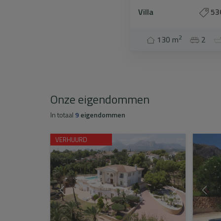
Villa
53
2
130 m
2
Onze eigendommen
In totaal
9
eigendommen
VERHUURD