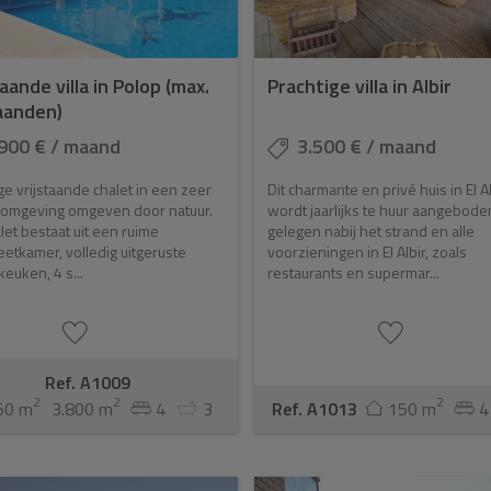
aande villa in Polop (max.
Prachtige villa in Albir
aanden)
900 € / maand
3.500 € / maand
ge vrijstaande chalet in een zeer
Dit charmante en privé huis in El A
e omgeving omgeven door natuur.
wordt jaarlijks te huur aangebode
let bestaat uit een ruime
gelegen nabij het strand en alle
tkamer, volledig uitgeruste
voorzieningen in El Albir, zoals
keuken, 4 s...
restaurants en supermar...
Ref. A1009
2
2
2
50 m
3.800 m
4
3
Ref. A1013
150 m
4