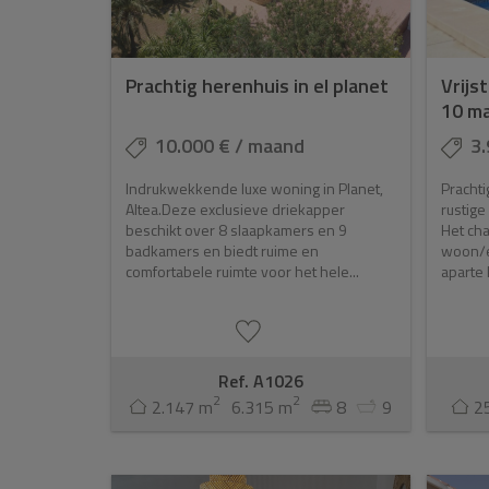
Prachtig herenhuis in el planet
Vrijst
10 m
10.000 € / maand
3.
Indrukwekkende luxe woning in Planet,
Prachti
Altea.Deze exclusieve driekapper
rustig
beschikt over 8 slaapkamers en 9
Het cha
badkamers en biedt ruime en
woon/ee
comfortabele ruimte voor het hele...
aparte 
Ref. A1026
2
2
2.147 m
6.315 m
8
9
2