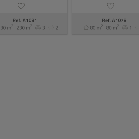
Ref. A1081
Ref. A1078
2
2
2
2
130 m
230 m
3
2
80 m
80 m
1