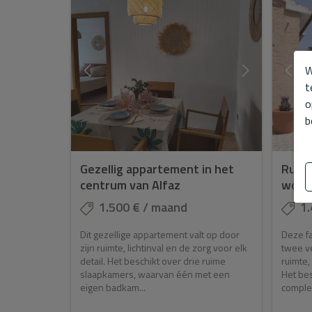
W
t
o
b
Gezellig appartement in het
Ruim
centrum van Alfaz
wonin
1.500 € / maand
1.
Dit gezellige appartement valt op door
Deze f
zijn ruimte, lichtinval en de zorg voor elk
twee ve
detail. Het beschikt over drie ruime
ruimte,
slaapkamers, waarvan één met een
Het bes
eigen badkam...
complet