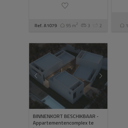
2
Ref. A1079
95 m
3
2
BINNENKORT BESCHIKBAAR -
Appartementencomplex te