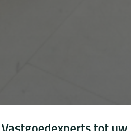
Vastgoedexperts tot uw