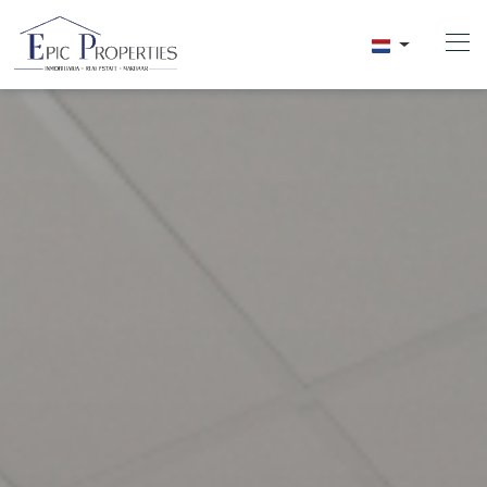
Home
Kopen
Verkopen
Verhuur
Over Ons
Videos