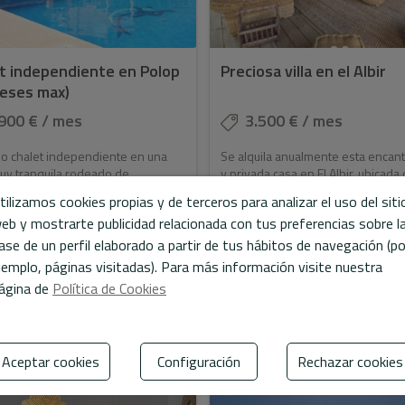
t independiente en Polop
Preciosa villa en el Albir
eses max)
900 € / mes
3.500 € / mes
so chalet independiente en una
Se alquila anualmente esta encan
uy tranquila rodeado de
y privada casa en El Albir, ubicada
eza. El chalet consta de amplio
de la playa y de todos los servicio
tilizamos cookies propias y de terceros para analizar el uso del siti
comedor, cocina independiente
Albir, como restaurantes y
eb y mostrarte publicidad relacionada con tus preferencias sobre l
nte equipada, 4 ...
supermercados....
ase de un perfil elaborado a partir de tus hábitos de navegación (po
jemplo, páginas visitadas). Para más información visite nuestra
ágina de
Política de Cookies
Ref. A1009
2
2
2
50 m
3.800 m
4
3
Ref. A1013
150 m
4
Aceptar cookies
Configuración
Rechazar cookies