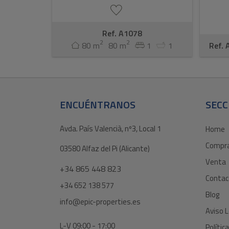
Ref. A1078
2
2
80 m
80 m
1
1
Ref.
ENCUÉNTRANOS
SECC
Avda. País Valencià, nº3, Local 1
Home
Compr
03580 Alfaz del Pi (Alicante)
Venta
+34 865 448 823
Contac
+34 652 138 577
Blog
info@epic-properties.es
Aviso L
L-V 09:00 - 17:00
Polític