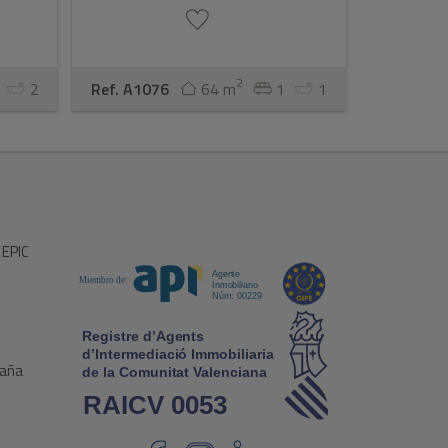
2
2
Ref. A1076
64 m
1
1
 EPIC
paña