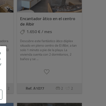
Encantador ático en el centro
de Albir
1.650 € / mes
tadora
Descubre este fantástico ático dúplex
 cerca
situado en pleno centro de El Albir, a tan
s en El
solo 1 minuto a pie de la playa. La
o
vivienda cuenta con 2 dormitorios, 2
a
baños y se ...
r
2
Ref. A1077
2
2