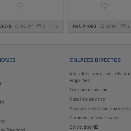
2
2
 A1079
95 m
3
2
Ref. A1080
60 m
2
IONES
ENLACES DIRECTOS
Villas de Lujo en la Costa Blanca |
Properties
a
Qué hace un notario
Nuestros servicios
to
Abrir una cuenta bancaria en Es
Documentación necesaria
egal
Solicitud de NIE
a de Privacidad