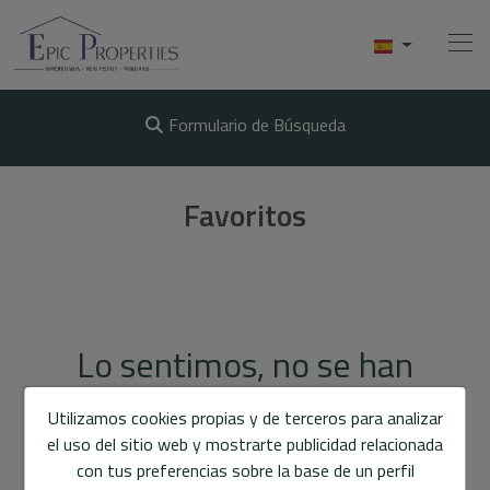
Formulario de Búsqueda
Home
Favoritos
Compra
Venta
Alquiler
Lo sentimos, no se han
Conócenos
encontrado resultados
Utilizamos cookies propias y de terceros para analizar
el uso del sitio web y mostrarte publicidad relacionada
Videos
con tus preferencias sobre la base de un perfil