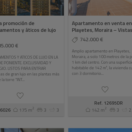
a promoción de
Apartamento en venta e
amentos y áticos de lujo
Playetes, Moraira – Vistas 
742.000 €
85.000 €
Amplio apartamento en Playetes,
Moraira, a solo 100 metros de la p
MENTOS Y ATICOS DE LUJO EN LA
1 km del centro. Con una superfici
DE PONIENTE. EXCLUSIVIDAD Y
habitable de 142 m², la vivienda c
GIO. LISTOS PARA ENTRAR
con 3 dormitorio...
as de gran lujo en las plantas más
 la torre “INT...
Ref. 12695DR
2
2
C6026
175 m
3
3
142 m
3
2