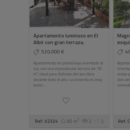
Apartamento luminoso en El
Magní
Albir con gran terraza.
esqui
520.000 €
4
Apartamento en planta baja orientado al
Aparta
sur, con una espectacular terraza de 78
orienta
m², ideal para disfrutar del aire libre
vistas 
durante todo el año. La vivienda es muy
dos amp
lumin...
comedor
2
Ref. V2324
82 m
2
2
Ref. 