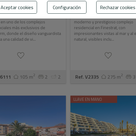
99.000 €
590.000 €
Aceptar cookies
Configuración
Rechazar cookies
e esta espectacular vivienda
Exclusivo dúplex de lujo situado e
 en uno de los complejos
moderno y prestigioso complejo
ciales más exclusivos de
residencial en Finestrat, con
rm, donde el diseño vanguardista
impresionantes vistas al mar y al
a una calidad de vi...
natural, visibles inclu...
2
2
C6111
105 m
2
2
Ref. V2335
275 m
3
LLAVE EN MANO