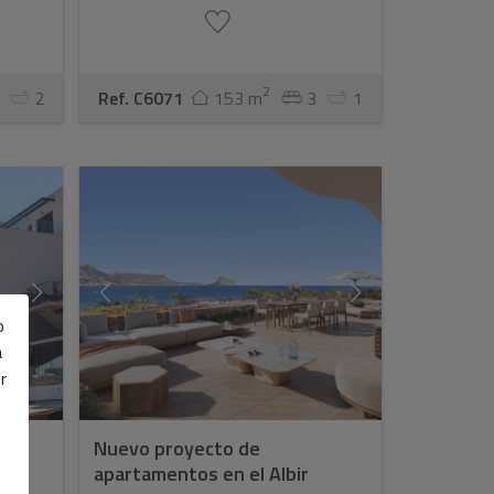
2
2
Ref. C6071
153 m
3
1
o
a
r
t
Nuevo proyecto de
apartamentos en el Albir