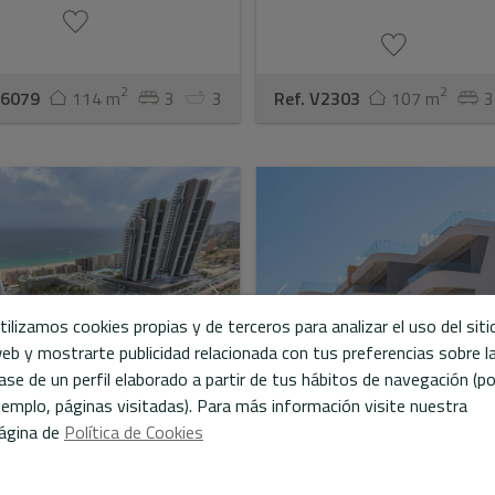
2
2
C6079
114 m
3
3
Ref. V2303
107 m
3
tilizamos cookies propias y de terceros para analizar el uso del siti
eb y mostrarte publicidad relacionada con tus preferencias sobre l
ase de un perfil elaborado a partir de tus hábitos de navegación (po
jemplo, páginas visitadas). Para más información visite nuestra
ágina de
Política de Cookies
o apartamento en
Duplex de lujo en Finestra
dorm