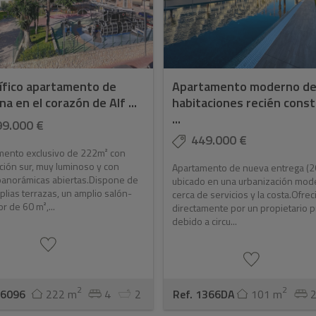
fico apartamento de
Apartamento moderno de
na en el corazón de Alf ...
habitaciones recién const
...
99.000 €
449.000 €
mento exclusivo de 222m² con
ción sur, muy luminoso y con
Apartamento de nueva entrega (
panorámicas abiertas.Dispone de
ubicado en una urbanización mod
lias terrazas, un amplio salón-
cerca de servicios y la costa.Ofrec
 de 60 m²,...
directamente por un propietario 
debido a circu...
2
2
C6096
222 m
4
2
Ref. 1366DA
101 m