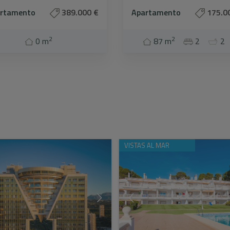
rtamento
389.000 €
Apartamento
175.0
2
2
0 m
87 m
2
2
VISTAS AL MAR