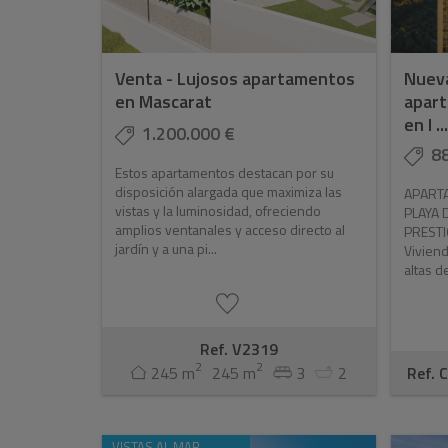
Venta - Lujosos apartamentos
Nuev
en Mascarat
apart
en l ...
1.200.000 €
8
Estos apartamentos destacan por su
disposición alargada que maximiza las
APARTA
vistas y la luminosidad, ofreciendo
PLAYA 
amplios ventanales y acceso directo al
PRESTI
jardín y a una pi...
Viviend
altas de
Ref. V2319
2
2
245 m
245 m
3
2
Ref. 
VISTAS AL MAR