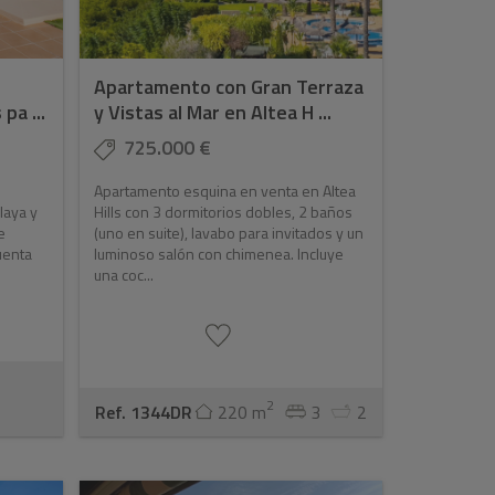
n
Apartamento con Gran Terraza
pa ...
y Vistas al Mar en Altea H ...
725.000 €
Apartamento esquina en venta en Altea
laya y
Hills con 3 dormitorios dobles, 2 baños
e
(uno en suite), lavabo para invitados y un
uenta
luminoso salón con chimenea. Incluye
una coc...
2
Ref. 1344DR
220 m
3
2