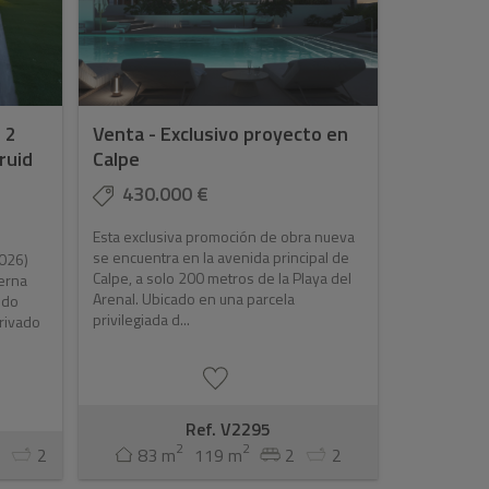
 2
Venta - Exclusivo proyecto en
ruid
Calpe
430.000 €
Esta exclusiva promoción de obra nueva
se encuentra en la avenida principal de
2026)
Calpe, a solo 200 metros de la Playa del
erna
Arenal. Ubicado en una parcela
ido
privilegiada d...
privado
Ref. V2295
2
2
2
2
83 m
119 m
2
2