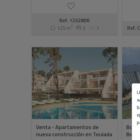
Ref. 12328DR
2
125 m
2
1
Ref. 
U
w
b
e
p
Venta - Apartamentos de
Bonit
nueva construcción en Teulada
Beni