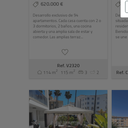
620.000 €
5
Desarrollo exclusivo de 94
Descubr
apartamentos. Cada casa cuenta con 2 o
situada
3 dormitorios, 2 baños, una cocina
residen
abierta y una amplia sala de estar y
Benido
comedor. Las amplias terraz...
se une 
Ref. V2320
2
2
114 m
115 m
3
2
Ref. 