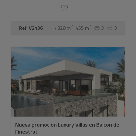
2
2
Ref. V2136
328 m
455 m
3
3
Nueva promoción Luxury Villas en Balcon de
Finestrat