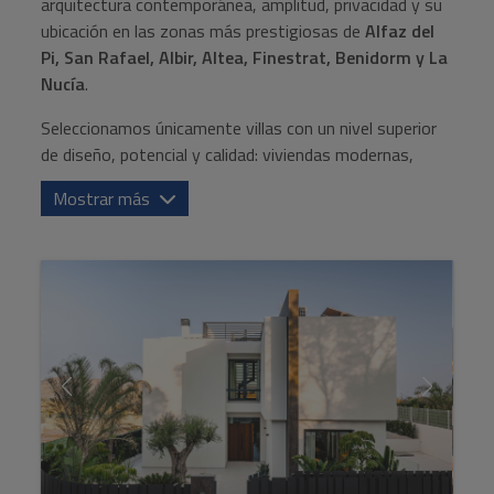
arquitectura contemporánea, amplitud, privacidad y su
Información
ubicación en las zonas más prestigiosas de
Alfaz del
Pi, San Rafael, Albir, Altea, Finestrat, Benidorm y La
Contacto
Nucía
.
Seleccionamos únicamente villas con un nivel superior
de diseño, potencial y calidad: viviendas modernas,
proyectos en construcción para personalizar,
Mostrar más
mansiones con grandes parcelas, propiedades con
vistas al mar y residencias situadas en entornos
tranquilos y de alto valor residencial.
Cada villa de esta categoría está pensada para quienes
buscan
espacio, elegancia, comodidad y un estilo de
vida mediterráneo incomparable
, rodeado de
servicios premium, colegios internacionales, naturaleza
y un clima excepcional.
Descubre un catálogo único de oportunidades para
quienes desean una vivienda exclusiva en una de las