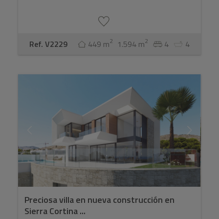
2
2
Ref. V2229
449 m
1.594 m
4
4
Preciosa villa en nueva construcción en
Sierra Cortina ...