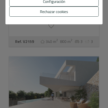
Configuración
Descubra esta magnífica villa situada en una de las zonas
más privilegiadas de Altea, donde el diseño mediterráneo
Rechazar cookies
contemporáneo se fusiona con el entorno natural pa...
2
2
Ref. V2159
340 m
800 m
3
3