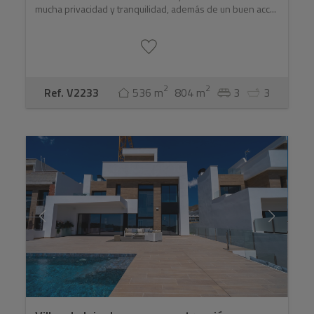
mucha privacidad y tranquilidad, además de un buen acc...
2
2
Ref. V2233
536 m
804 m
3
3