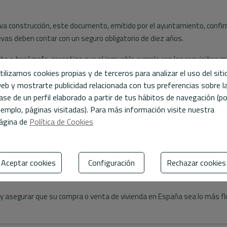
eva construcción, este documento, emitido por el ayuntamiento, confi
evas deben contar con un seguro obligatorio de diez años.
cto o topógrafo, garantiza que el inmueble cumple con los requisitos m
tilizamos cookies propias y de terceros para analizar el uso del siti
ar copias de las transferencias efectuadas como parte del precio de c
eb y mostrarte publicidad relacionada con tus preferencias sobre l
ase de un perfil elaborado a partir de tus hábitos de navegación (po
os, este documento confirma el estado y la situación de la comunidad 
jemplo, páginas visitadas). Para más información visite nuestra
te del pago del IBI (Impuesto sobre Bienes Inmuebles).
ágina de
Política de Cookies
Aceptar cookies
Configuración
Rechazar cookies
adores abrir una cuenta bancaria en España para facilitar los pagos med
dad contra posibles riesgos.
 asegurar que su compra o venta de vivienda en España sea lo más flu