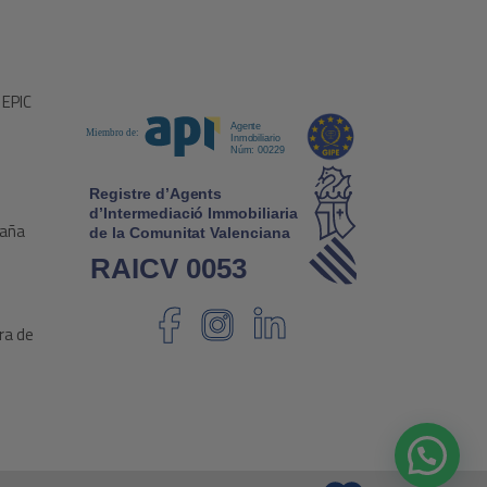
 EPIC
paña
ra de