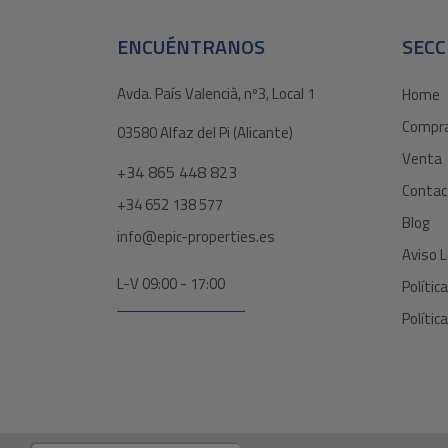
ENCUÉNTRANOS
SECC
Avda. País Valencià, nº3, Local 1
Home
Compr
03580 Alfaz del Pi (Alicante)
Venta
+34 865 448 823
Contac
+34 652 138 577
Blog
info@epic-properties.es
Aviso L
L-V 09:00 - 17:00
Polític
Polític