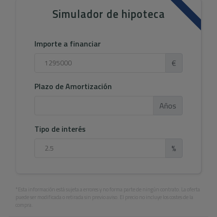
Simulador de hipoteca
Importe a financiar
€
Plazo de Amortización
Años
Tipo de interés
%
*Esta información está sujeta a errores y no forma parte de ningún contrato. La oferta
puede ser modificada o retirada sin previo aviso. El precio no incluye los costes de la
compra.