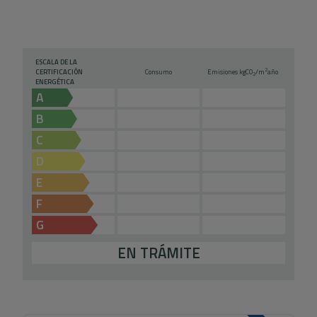
ESCALA DE LA
2
CERTIFICACIÓN
Consumo
Emisiones kg
CO
/m
año
2
ENERGÉTICA
A
B
C
D
E
F
G
EN TRÁMITE