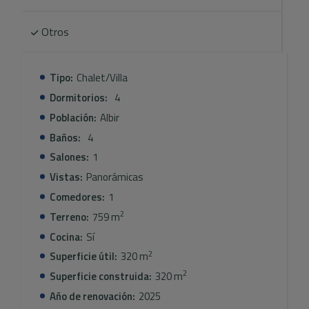
para disfrutar de las puestas de sol.
Otros
La vivienda está equipada con materiales de alta calidad:
carpintería de aluminio con rotura de puente térmico,
cristales de control solar y mobiliario de diseño
Tipo:
Chalet/Villa
cuidadosamente seleccionado.
Dormitorios:
4
El espacio exterior está diseñado para la relajación y el
Población:
Albir
entretenimiento, con amplias terrazas, una piscina
Baños:
4
privada y zonas ajardinadas que complementan el
Salones:
1
entorno.
Vistas:
Panorámicas
Comedores:
1
2
Terreno:
759 m
Cocina:
Sí
2
Superficie útil:
320 m
2
Superficie construida:
320 m
Año de renovación:
2025