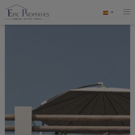
Home
Compra
Venta
Alquiler
Conócenos
Videos