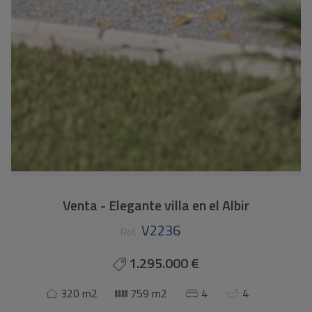
Venta - Elegante villa en el Albir
V2236
Ref.
1.295.000 €
320 m2
759 m2
4
4