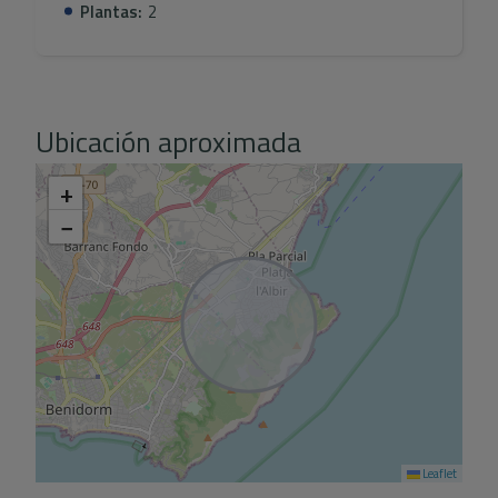
Plantas:
2
Ubicación aproximada
+
−
Leaflet