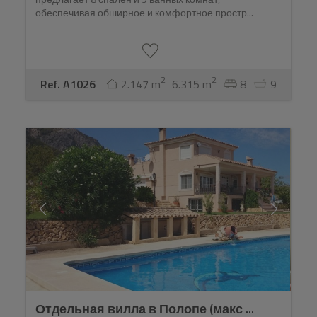
обеспечивая обширное и комфортное простр...
2
2
Ref. A1026
2.147 m
6.315 m
8
9
Отдельная вилла в Полопе (макс ...