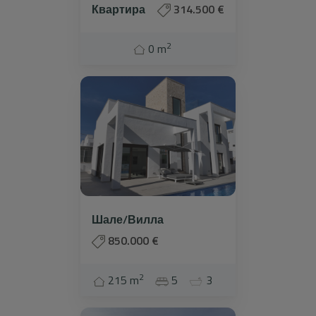
Info
Квартира
314.500 €
Контакт
2
0 m
Шале/Вилла
850.000 €
2
215 m
5
3