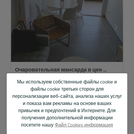
Очаровательная мансарда в цен ...
Мы используем собственные файлы cookie и
1.650 € / месяц
файлы cookie третьих сторон для
персонализации веб-сайта, анализа наших услуг
Откройте для себя этот фантастический дуплекс-
и показа вам рекламы на основе ваших
атик, расположенный в самом центре Эль Альбира,
всего в 1 минуте пешком от пляжа. Жилое
привычек и предпочтений в Интернете. Для
помещение состоит из 2 спален, ...
получения дополнительной информации
посетите нашу
Файл Cookies информация