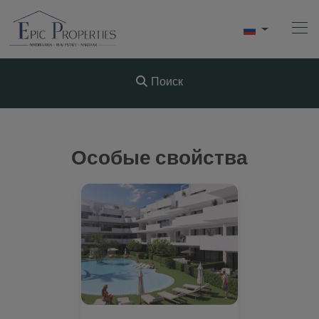
Поиск
Начало
Особые свойства
Купить
Продавать
АРЕНДА
О Нас
Videos