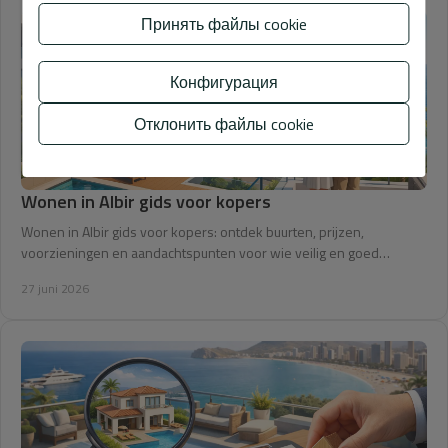
Принять файлы cookie
Конфигурация
Отклонить файлы cookie
Wonen in Albir gids voor kopers
Wonen in Albir gids voor kopers: ontdek buurten, prijzen,
voorzieningen en aandachtspunten voor wie veilig en goed
voorbereid wil kopen.
27 juni 2026