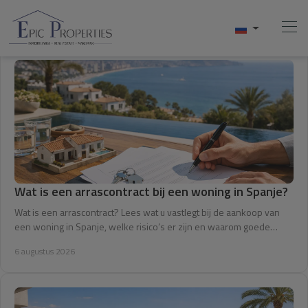
Начало
Купить
Продавать
Wat is een arrascontract bij een woning in Spanje?
Wat is een arrascontract? Lees wat u vastlegt bij de aankoop van
АРЕНДА
een woning in Spanje, welke risico’s er zijn en waarom goede
controle vooraf echt telt.
О Нас
6 augustus 2026
Videos