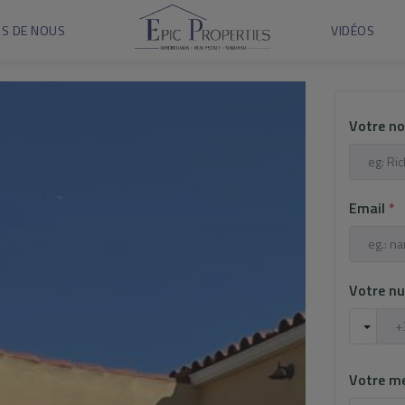
S DE NOUS
VIDÉOS
Votre n
Email
*
Votre n
Votre m