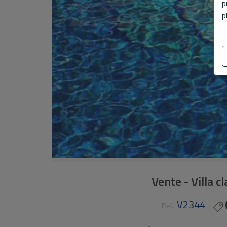
p
p
Vente - Villa c
V2344
Ref.