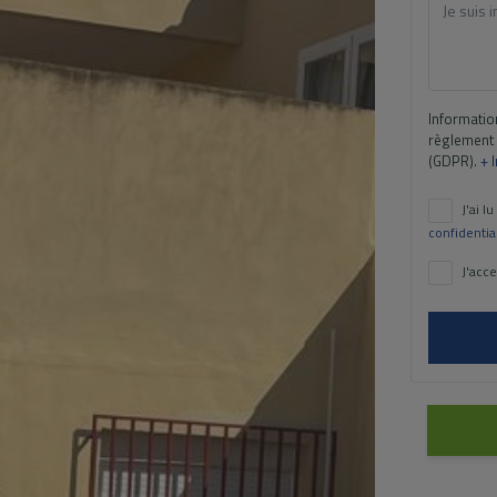
Informatio
règlement 
(GDPR).
+ 
J'ai lu
confidentia
J'acce