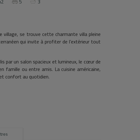
m2
5
3
 village, se trouve cette charmante villa pleine
rranéen qui invite à profiter de l’extérieur tout
s par un salon spacieux et lumineux, le cœur de
 famille ou entre amis. La cuisine américaine,
et confort au quotidien.
u, dispose de quatre grandes chambres et de deux
, offrant un espace plus que suffisant pour toute
en toute saison, la maison est équipée de la
èces.
 de profiter des vues sur le village et du climat
se, un escalier extérieur mène à une chambre
tres
nvités, un bureau ou un espace privé. De plus,