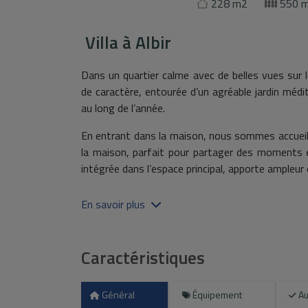
228 m2
550 
Villa
à
Albir
Dans un quartier calme avec de belles vues sur le
de caractère, entourée d’un agréable jardin médite
au long de l’année.
En entrant dans la maison, nous sommes accueilli
la maison, parfait pour partager des moments en
intégrée dans l’espace principal, apporte ampleur 
La maison principale, répartie sur un seul nivea
En savoir plus
salles de bains complètes, l'une d'elles en suite
la famille. Pour garantir un confort maximal 
climatisation et de radiateurs dans toutes les pi
Caractéristiques
À l’extérieur, une grande terrasse ouverte permet
agréable de la Costa Blanca. De cette terras
Général
Équipement
Au
supplémentaire indépendante, idéale pour des i