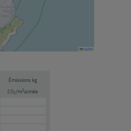
Leaflet
Émissions kg
2
CO
/m
année
2