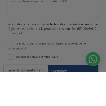
Informations de base sur la protection des données fondées sur le
règlement européen sur la protection des données (UE) 2016/679
(GDPR).
+ Info
J'ai lu et j'accepte les
mentions légales
et la
politique de
confidentialité
J'accepte les envois commerciaux
Gérer le consentement
Envoyer la demande
Contactez-nous par
WhatsApp