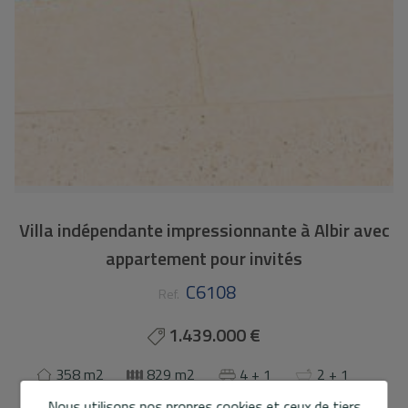
Villa indépendante impressionnante à Albir avec
appartement pour invités
C6108
Ref.
1.439.000 €
358 m2
829 m2
4 + 1
2 + 1
Nous utilisons nos propres cookies et ceux de tiers