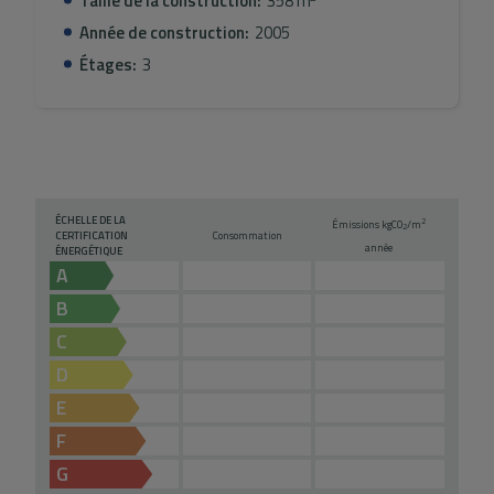
Taille de la construction:
358 m
Année de construction:
2005
Étages:
3
ÉCHELLE DE LA
2
Émissions kg
CO
/m
2
CERTIFICATION
Consommation
année
ÉNERGÉTIQUE
A
B
C
D
E
F
G