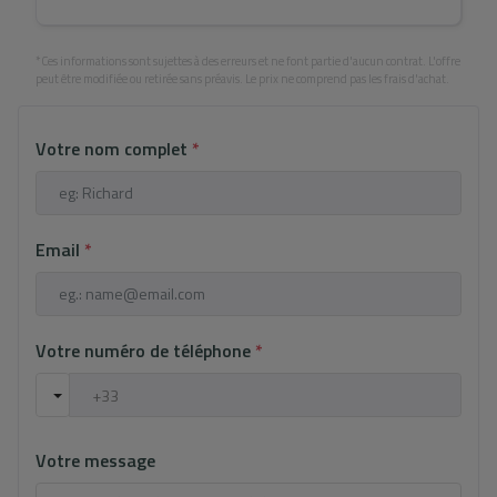
*Ces informations sont sujettes à des erreurs et ne font partie d'aucun contrat. L'offre
peut être modifiée ou retirée sans préavis. Le prix ne comprend pas les frais d'achat.
Votre nom complet
*
Email
*
Votre numéro de téléphone
*
Votre message