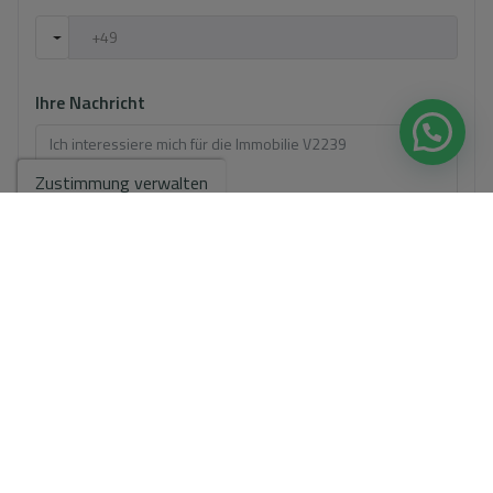
Ihre Nachricht
Zustimmung verwalten
Grundlegende Informationen zum Datenschutz auf der Grundlage
der Europäischen Datenschutzverordnung (EU) 2016/679 (GDPR).
+
Info
Ich habe den
Impressum
und die
Datenschutzbestimmungen
gelesen
und akzeptiere sie.
Ich akzeptiere kommerzielle Einsendungen
Anfrage senden