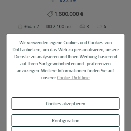
Ref.
1.600.000 €
364 m2
2.100 m2
3
4
Villa
in
Altea
Wir verwenden eigene Cookies und Cookies von
Drittanbietern, um das Web zu personalisieren, unsere
Diese moderne Villa befindet sich in einer der
Dienste zu analysieren und Ihnen Werbung basierend
exklusivsten Gegenden von Altea und erstreckt sich über
auf Ihren Surfgewohnheiten und -präferenzen
ein Grundstück von 2.100 m² mit einem gepflegten
anzuzeigen. Weitere Informationen finden Sie auf
Garten, der Privatsphäre, Komfort und einen
unserer
Cookie-Richtlinie
einzigartigen mediterranen Lebensstil bietet.
Die Immobilie verfügt über zwei Pools, von denen einer
mit einem Wasserfall ausgestattet ist, sowie über eine
Cookies akzeptieren
Sonnenterrasse (mit eigenem Zugang von außen), eine
Mehr anzeigen
Grillzone, eine Außendusche, einen Abstellraum,
Konfiguration
großzügige Parkmöglichkeiten und einen Carport.
Merkmale