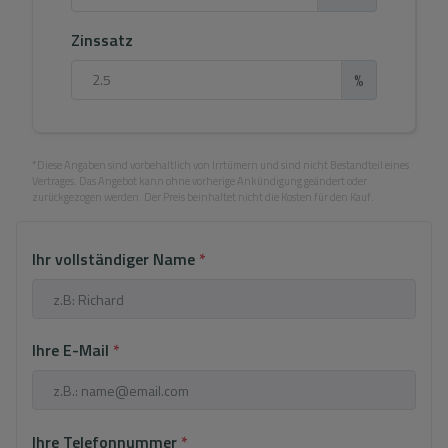
Zinssatz
%
*Diese Angaben sind vorbehaltlich von Irrtümern und sind nicht Bestandteil eines
Vertrages. Das Angebot kann ohne vorherige Ankündigung geändert oder
zurückgezogen werden. Der Preis beinhaltet nicht die Kosten für den Kauf.
Ihr vollständiger Name
*
Ihre E-Mail
*
Ihre Telefonnummer
*