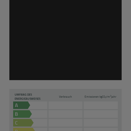
UMFANG DES
2
Verbrauch
Emissionen kg
CO
/m
jahr
2
ENERGIEAUSWEISES
A
B
C