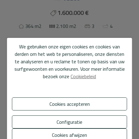
1.600.000 €
364 m2
2.100 m2
3
4
Villa
in
Altea
We gebruiken onze eigen cookies en cookies van
derden om het web te personaliseren, onze diensten
Gelegen in een van de meest exclusieve gebieden van
te analyseren en u reclame te tonen op basis van uw
Altea, bevindt deze moderne villa zich op een perceel van
surfgewoonten en voorkeuren. Voor meer informatie
2.100 m² met een perfect onderhouden tuin, die privacy,
bezoek onze
Cookiebeleid
comfort en een unieke mediterraanse levensstijl biedt.
Het pand beschikt over twee zwembaden, waarvan één
met waterval, evenals een zonneterras (met
Cookies accepteren
onafhankelijke toegang van buitenaf), een
barbecuegebied, een buitendouche, een opslagruimte,
Toon meer
ruime parkeergelegenheid en een carport.
Configuratie
Details
Het hoofdgebouw, met een privé-ingang, is verdeeld
Cookies afwijzen