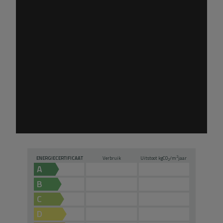
2
ENERGIECERTIFICAAT
Verbruik
Uitstoot kg
CO
/m
jaar
2
A
B
C
D