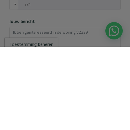
Jouw bericht
Toestemming beheren
Basisinformatie over gegevensbescherming op basis van de
Europese Verordening Gegevensbescherming (EU) 2016/679
(GDPR).
+ Info
Ik heb de
wettelijke bepalingen
en het
privacybeleid gelezen
en
accepteer deze.
Ik accepteer commerciële zendingen
Stuur een aanvraag