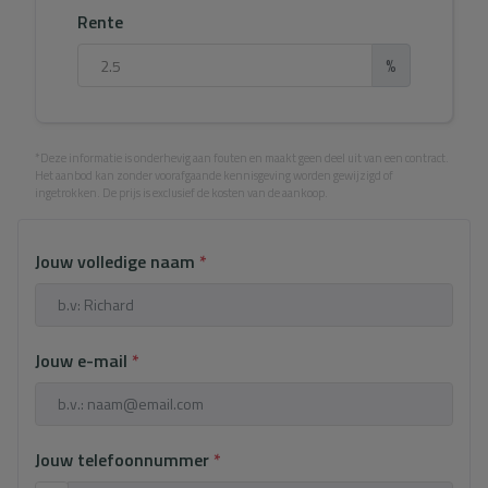
Rente
%
*Deze informatie is onderhevig aan fouten en maakt geen deel uit van een contract.
Het aanbod kan zonder voorafgaande kennisgeving worden gewijzigd of
ingetrokken. De prijs is exclusief de kosten van de aankoop.
Jouw volledige naam
*
Jouw e-mail
*
Jouw telefoonnummer
*