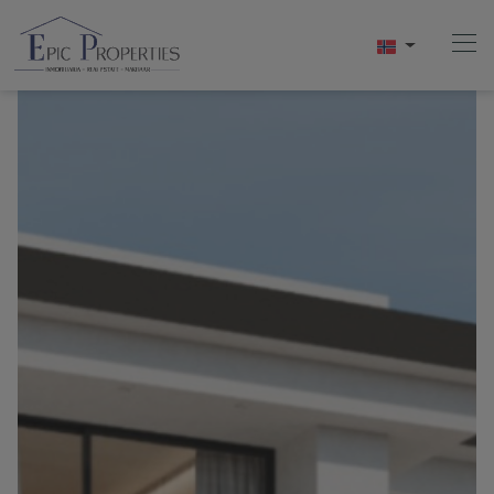
Hjem
Kjøpe
Selge
Utleie
Om Oss
Videos