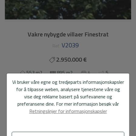
Vakre nybygde villaer Finestrat
V2039
Ref.
2.950.000 €
553 m2
895 m2
4
5
Vi bruker våre egne og tredjeparts informasjonskapsler
Villa
Finestrat
for å tilpasse weben, analysere tjenestene våre og
vise deg reklame basert på surfevanene og
Vakre nybygde villaer i Finestrat
preferansene dine. For mer informasjon besøk vår
Retningslinjer for informasjonskapsler
Tre villaer bestående av fire soverom, omkledningsrom,
fem bad, to vaskerom, åpen stue-spisestue-utstyrt
kjøkken, to terrasser og solarium.