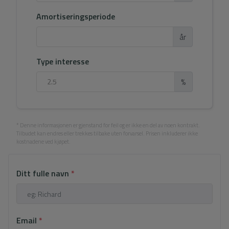
Amortiseringsperiode
år
Type interesse
%
* Denne informasjonen er gjenstand for feil og er ikke en del av noen kontrakt.
Tilbudet kan endres eller trekkes tilbake uten forvarsel. Prisen inkluderer ikke
kostnadene ved kjøpet.
Ditt fulle navn
*
Email
*