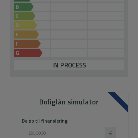
B
C
D
E
F
G
IN PROCESS
Boliglån simulator
Beløp til finansiering
€