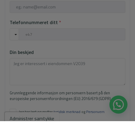
Telefonnummeret ditt
*
Din beskjed
Grunnleggende informasjon om personvern basert på den
europeiske personvernforordningen (EU) 2016/679 (GDPR).
+ Info
Jeg har lest og godtar
Juridisk merknad
og
Personvern
Administrer samtykke
Jeg godtar kommersielle sendinger