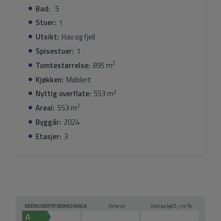
Bad:
5
Stuer:
1
Utsikt:
Hav og fjell
Spisestuer:
1
2
Tomtestørrelse:
895 m
Kjøkken:
Møblert
2
Nyttig overflate:
553 m
2
Areal:
553 m
Byggår:
2024
Etasjer:
3
2
ENERGISERTIFISERINGSKALA
Forbruk
Utslipp kg
CO
/m
år
2
A