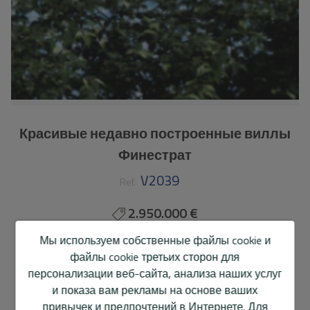
Красивые недавно построенные виллы
Финестрат
V2039
Ref.
2.950.000 €
Мы используем собственные файлы cookie и
553 m2
895 m2
4
5
файлы cookie третьих сторон для
персонализации веб-сайта, анализа наших услуг
Шале/Вилла
Finestrat
и показа вам рекламы на основе ваших
привычек и предпочтений в Интернете. Для
Красивые недавно построенные виллы в