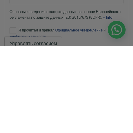
Основные сведения о защите данных на основе Европейского
регламента по защите данных (EU) 2016/679 (GDPR).
+ Info
Я прочитал и принял
Официальное уведомление
и
Политику
конфиденциальности
.
Управлять согласием
Я принимаю коммерческие рассылки
Отправить запрос
Свяжитесь с нами по
WhatsApp
.