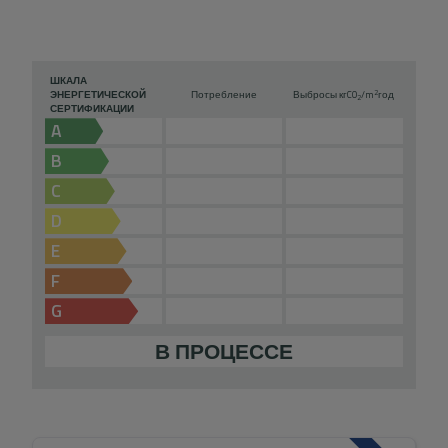
ШКАЛА
2
ЭНЕРГЕТИЧЕСКОЙ
Потребление
Выбросы кг
CO
/m
год
2
СЕРТИФИКАЦИИ
A
B
C
D
E
F
G
В ПРОЦЕССЕ