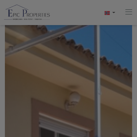
Hjem
Kjøpe
Selge
Utleie
Om Oss
Videos