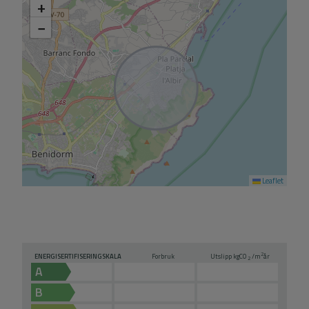
+
−
Leaflet
2
ENERGISERTIFISERINGSKALA
Forbruk
Utslipp kg
CO
/m
år
2
A
B