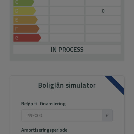
C
D
0
E
F
G
IN PROCESS
Boliglån simulator
Beløp til finansiering
€
Amortiseringsperiode