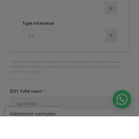
år
Type interesse
%
* Denne informasjonen er gjenstand for feil og er ikke en del av noen kontrakt.
Tilbudet kan endres eller trekkes tilbake uten forvarsel. Prisen inkluderer ikke
kostnadene ved kjøpet.
Ditt fulle navn
*
Administrer samtykke
Email
*