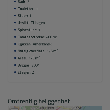
og et privat garasje på 19,55 m² med direkte tilgang til
Bad:
3
huset. Eiendommen har også privat bruksrett til en del
Toaletter:
1
av tomten, noe som gir en større følelse av romslighet,
Stuer:
1
privatliv og eksklusivitet.
Utsikt:
Til hagen
Spisestuer:
1
2
Tomtestørrelse:
400 m
Kjøkken:
Amerikansk
2
Nyttig overflate:
176 m
2
Areal:
176 m
Byggår:
2001
Etasjer:
2
Omtrentlig beliggenhet