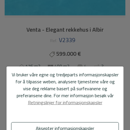
Venta - Elegant rekkehus i Albir
V2339
Ref.
599.000 €
176 m2
400 m2
4
3
Vi bruker våre egne og tredjeparts informasjonskapsler
Tomannsbolig
Albir
for å tilpasse weben, analysere tjenestene våre og
vise deg reklame basert på surfevanene og
I et av de mest eksklusive og ettertraktede områdene i
preferansene dine. For mer informasjon besøk vår
L’Albir, fremhever denne elegante rekkehus med privat
Retningslinjer for informasjonskapsler
basseng sin romslighet, lyshet og utmerkede
livskvalitet. Et hjem som er nøye vedlikeholdt, klart for
innflytting, med renoverte rom og muligheten til enkelt å
tilpasse det til den nye eierens stil. Med omtrent 158 m²
Aksepter informasjonskapsler