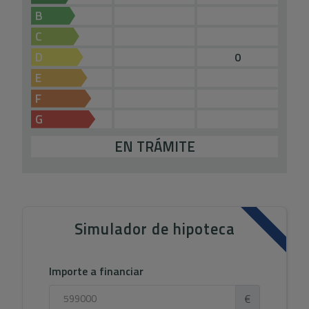
B
C
D
0
E
F
G
EN TRÁMITE
Simulador de hipoteca
Importe a financiar
€