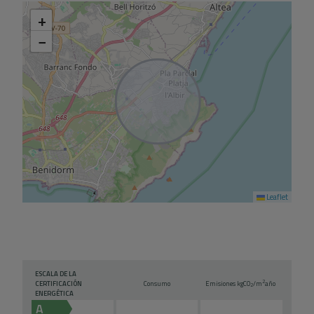
+
−
Leaflet
ESCALA DE LA
2
CERTIFICACIÓN
Consumo
Emisiones kg
CO
/m
año
2
ENERGÉTICA
A