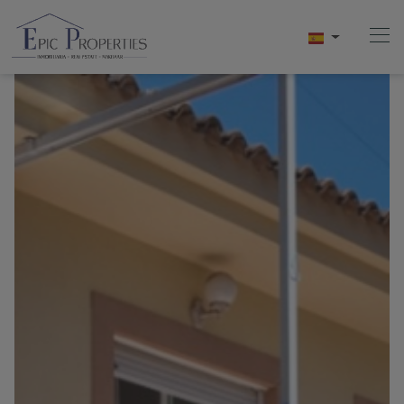
Home
Compra
Venta
Alquiler
Conócenos
Videos