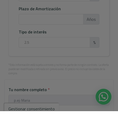
Plazo de Amortización
Años
Tipo de interés
%
*Esta información está sujeta a errores y no forma parte de ningún contrato. La oferta
puede ser modificada o retirada sin previo aviso. El precio no incluye los costes de la
compra.
Tu nombre completo
*
Gestionar consentimiento
Tu email
*