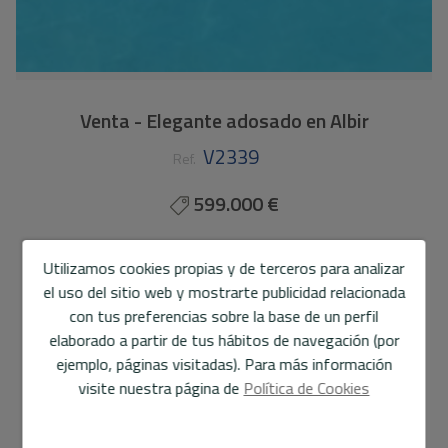
Venta - Elegante adosado en Albir
V2339
Ref.
599.000 €
176 m2
400 m2
4
3
Utilizamos cookies propias y de terceros para analizar
el uso del sitio web y mostrarte publicidad relacionada
Casa adosada
en
Albir
con tus preferencias sobre la base de un perfil
En una de las zonas más exclusivas y demandadas de
elaborado a partir de tus hábitos de navegación (por
L’Albir, este elegante adosado con piscina privada
ejemplo, páginas visitadas). Para más información
destaca por su amplitud, luminosidad y excelente calidad
visite nuestra página de
Política de Cookies
de vida. Una vivienda cuidada al detalle, lista para entrar a
vivir, con espacios renovados y la posibilidad de adaptarla