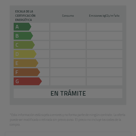
ESCALA DE LA
2
CERTIFICACIÓN
Consumo
Emisiones kg
CO
/m
año
2
ENERGÉTICA
A
B
C
D
E
F
G
EN TRÁMITE
*Esta información está sujeta a errores y no forma parte de ningún contrato. La oferta
puede ser modificada o retirada sin previo aviso. El precio no incluye los costes de la
compra.