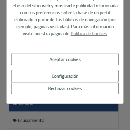
Consultar
el uso del sitio web y mostrarte publicidad relacionada
con tus preferencias sobre la base de un perfil
64 m2
1
1
elaborado a partir de tus hábitos de navegación (por
ejemplo, páginas visitadas). Para más información
Apartamento
en
Alfaz del Pi
visite nuestra página de
Política de Cookies
Complejo de 6 apartamentos recién construidos, con 1 y
2 dormitorios disponible para verano de 2026.
Aceptar cookies
Alquiler anual con jardín, piscina y garaje comunitarios.
Configuración
Características
Rechazar cookies
General
Equipamiento