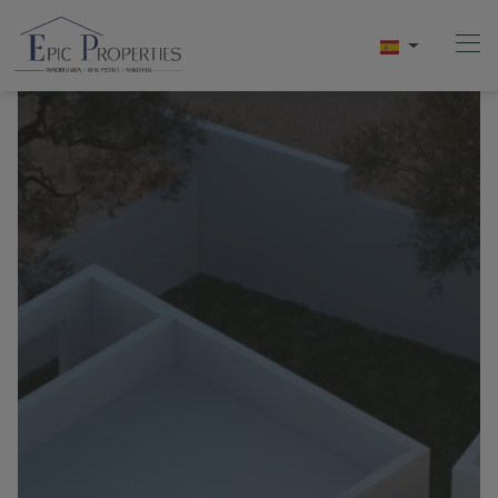
Home
Compra
Venta
Alquiler
Conócenos
Videos