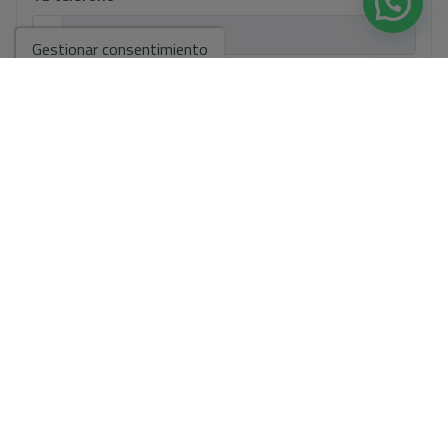
Gestionar consentimiento
Tu mensaje
Información básica sobre protección de datos en base al
Reglamento Europeo de Protección de datos (UE) 2016/679
(RGPD).
+ Info
He leído y acepto el
Aviso Legal
y la
Política de privacidad
Acepto envíos comerciales
Enviar solicitud