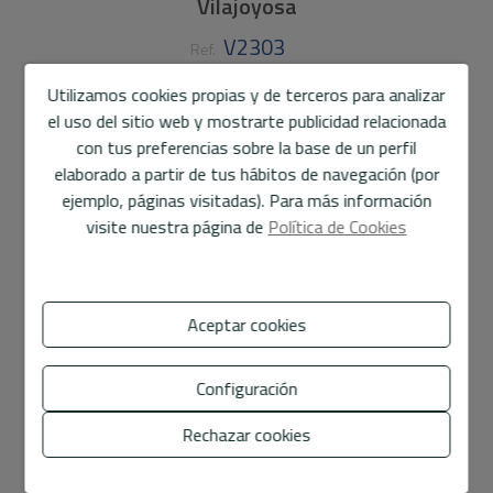
Vilajoyosa
V2303
Ref.
640.000 €
Utilizamos cookies propias y de terceros para analizar
el uso del sitio web y mostrarte publicidad relacionada
107 m2
3
2
con tus preferencias sobre la base de un perfil
elaborado a partir de tus hábitos de navegación (por
ejemplo, páginas visitadas). Para más información
Apartamento
en
Villajoyosa
visite nuestra página de
Política de Cookies
Exclusivo apartamento situado en primera línea de mar,
con impresionantes vistas al mar y a la montaña.
Ubicado en una 4ª planta, combina diseño, confort y una
Aceptar cookies
ubicación privilegiada.
La vivienda cuenta con 107 m² construidos, de los cuales
Configuración
76 m² son útiles, distribuidos en 3 amplios dormitorios y
2 baños, ideal tanto como residencia habitual como
Rechazar cookies
inversión de alto nivel.
Mostrar más