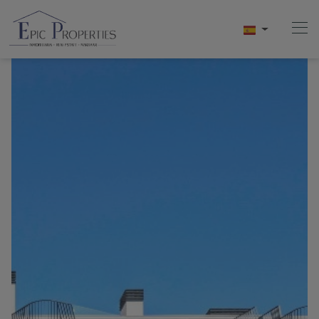
Home
Compra
Venta
Alquiler
Conócenos
Videos