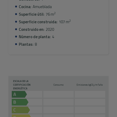
Cocina:
Amueblada
2
Superficie útil:
76 m
2
Superficie construida:
107 m
Construido en:
2020
Número de planta:
4
Plantas:
8
ESCALA DE LA
2
CERTIFICACIÓN
Consumo
Emisiones kg
CO
/m
año
2
ENERGÉTICA
A
B
C