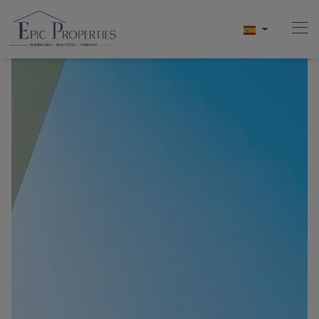
Home
Compra
Venta
Alquiler
Conócenos
Videos