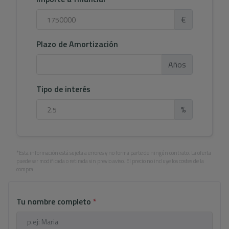
€
Plazo de Amortización
Años
Tipo de interés
%
*Esta información está sujeta a errores y no forma parte de ningún contrato. La oferta
puede ser modificada o retirada sin previo aviso. El precio no incluye los costes de la
compra.
Tu nombre completo
*