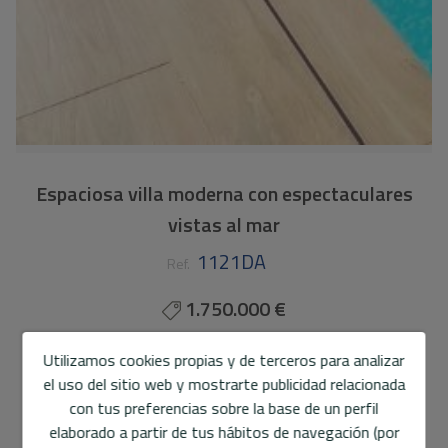
Espaciosa villa moderna con espectaculares
vistas al mar
1121DA
Ref.
1.750.000 €
486 m2
1.290 m2
3
5
Utilizamos cookies propias y de terceros para analizar
el uso del sitio web y mostrarte publicidad relacionada
Chalet/Villa
en
Altea
con tus preferencias sobre la base de un perfil
elaborado a partir de tus hábitos de navegación (por
Moderna villa de 4 plantas en venta en una tranquila