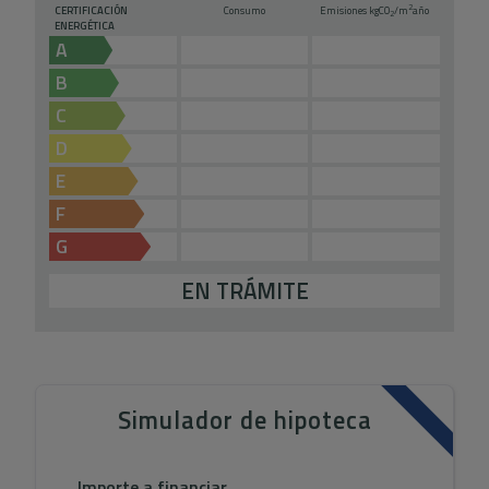
2
CERTIFICACIÓN
Consumo
Emisiones kg
CO
/m
año
2
ENERGÉTICA
A
B
C
D
E
F
G
EN TRÁMITE
Simulador de hipoteca
Importe a financiar