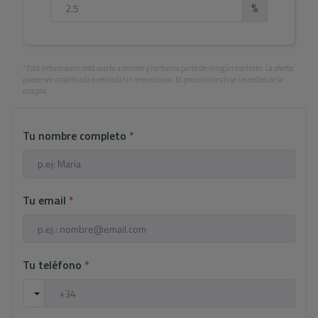
%
*Esta información está sujeta a errores y no forma parte de ningún contrato. La oferta
puede ser modificada o retirada sin previo aviso. El precio no incluye los costes de la
compra.
Tu nombre completo
*
Tu email
*
Tu teléfono
*