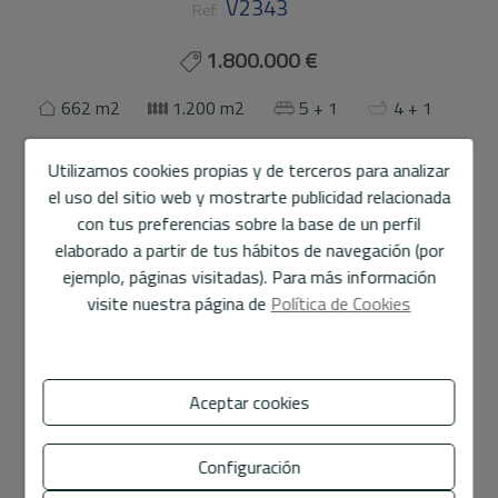
V2343
Ref.
1.800.000 €
662 m2
1.200 m2
5 + 1
4 + 1
Chalet/Villa
en
Altea
Utilizamos cookies propias y de terceros para analizar
el uso del sitio web y mostrarte publicidad relacionada
Le presentamos esta fantástica villa distribuida en
con tus preferencias sobre la base de un perfil
varias plantas, diseñada para ofrecer amplitud,
elaborado a partir de tus hábitos de navegación (por
comodidad y espacios perfectos tanto para vivir todo el
ejemplo, páginas visitadas). Para más información
año como para disfrutar en familia.
visite nuestra página de
Política de Cookies
En la entrada encontramos un elegante recibidor con
escalera de acceso a la primera planta, creando una
bienvenida sofisticada y acogedora.
Aceptar cookies
Mostrar más
La planta principal dispone de un aseo de cortesía,
moderna cocina americana abierta al salón y una amplia
Configuración
Características
zona de estar muy luminosa.