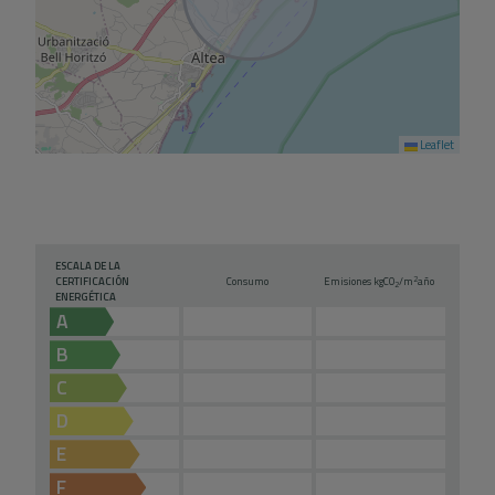
Leaflet
ESCALA DE LA
2
CERTIFICACIÓN
Consumo
Emisiones kg
CO
/m
año
2
ENERGÉTICA
A
B
C
D
E
F