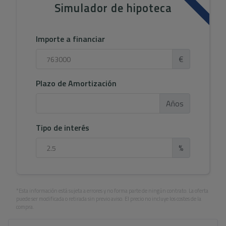
Simulador de hipoteca
Importe a financiar
€
Plazo de Amortización
Años
Tipo de interés
%
*Esta información está sujeta a errores y no forma parte de ningún contrato. La oferta
puede ser modificada o retirada sin previo aviso. El precio no incluye los costes de la
compra.