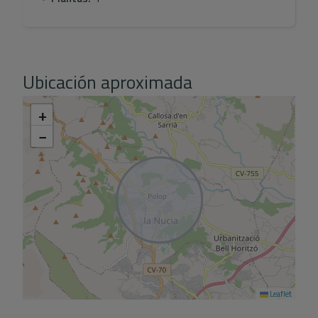
Ubicación aproximada
+
−
Leaflet