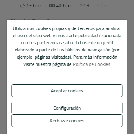
130 m2
400 m2
3
2
Chalet/Villa
en
Polop
Utilizamos cookies propias y de terceros para analizar
Exclusiva villa de diseño ibicenco donde la luz natural es la
el uso del sitio web y mostrarte publicidad relacionada
gran protagonista. Cada espacio ha sido cuidadosamente
con tus preferencias sobre la base de un perfil
orientado para aprovechar al máximo la iluminación
elaborado a partir de tus hábitos de navegación (por
durante todo el día, creando una atmósfera cálida,
ejemplo, páginas visitadas). Para más información
elegante y relajante, propia del auténtico estilo
visite nuestra página de
Política de Cookies
mediterráneo.
Inspirada en la arquitectura tradicional ibicenca y
adaptada a la vida contemporánea, la vivienda combina
Mostrar más
Aceptar cookies
líneas puras, volúmenes blancos y materiales de primera
calidad que garantizan confort, diseño y un valor estable
Características
Configuración
en el tiempo.
Rechazar cookies
Ubicada sobre una parcela de 400 m², la propiedad incluye
General
una espectacular piscina de 30 m² con zona chill out