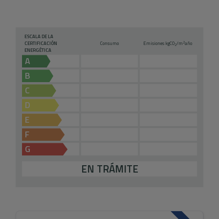
ESCALA DE LA
2
CERTIFICACIÓN
Consumo
Emisiones kg
CO
/m
año
2
ENERGÉTICA
A
B
C
D
E
F
G
EN TRÁMITE