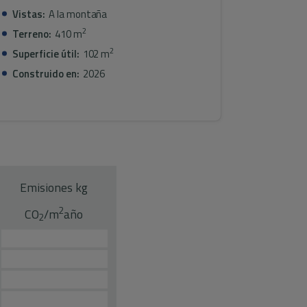
Vistas:
A la montaña
2
Terreno:
410 m
2
Superficie útil:
102 m
Construido en:
2026
Emisiones kg
2
CO
/m
año
2