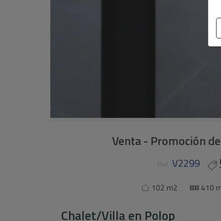
Venta - Promoción de
V2299
Ref.
102 m2
410 
Chalet/Villa
en
Polop