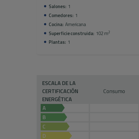
Salones:
1
Comedores:
1
Cocina:
Americana
2
Superficie construida:
102 m
Plantas:
1
ESCALA DE LA
CERTIFICACIÓN
Consumo
ENERGÉTICA
A
B
C
D