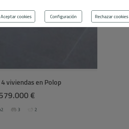
Aceptar cookies
Configuración
Rechazar cookies
 4 viviendas en Polop
579.000 €
m2
3
2