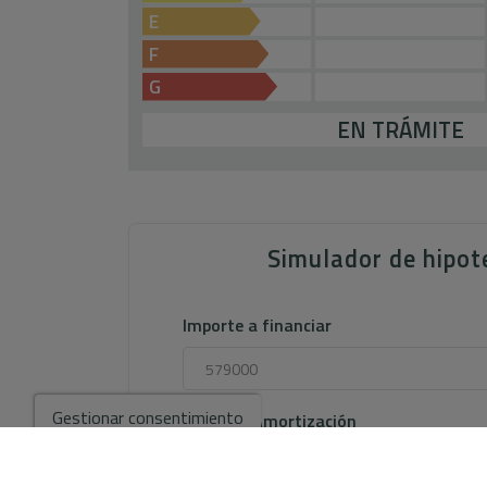
E
F
G
EN TRÁMITE
Simulador de hipot
Importe a financiar
Gestionar consentimiento
Plazo de Amortización