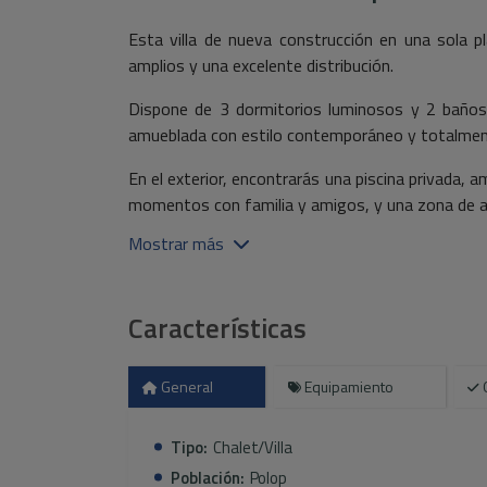
Esta villa de nueva construcción en una sola 
amplios y una excelente distribución.
Dispone de 3 dormitorios luminosos y 2 baños,
amueblada con estilo contemporáneo y totalmente
En el exterior, encontrarás una piscina privada, a
momentos con familia y amigos, y una zona de ap
Mostrar más
Desde la vivienda podrás disfrutar de unas h
entorno de tranquilidad y naturaleza.
Esta villa combina modernidad, funcionalidad y c
Características
disfrutar del estilo de vida mediterráneo durante 
General
Equipamiento
Tipo:
Chalet/Villa
Población:
Polop