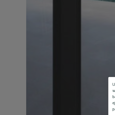
U
w
b
e
p