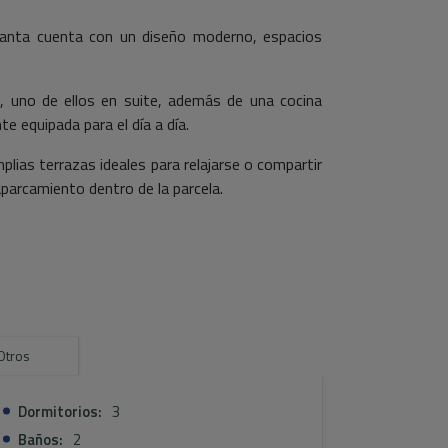
planta cuenta con un diseño moderno, espacios
 uno de ellos en suite, además de una cocina
 equipada para el día a día.
mplias terrazas ideales para relajarse o compartir
arcamiento dentro de la parcela.
ermosas vistas a la montaña, que aportan un
alidad en un entorno privilegiado, perfecta para
todo el año.
Otros
Dormitorios:
3
Baños:
2