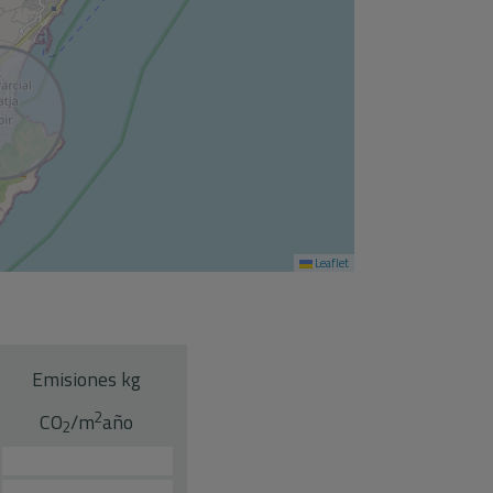
Leaflet
Emisiones kg
2
CO
/m
año
2