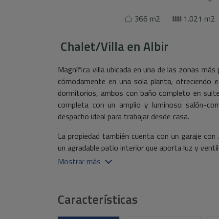
366 m2
1.021 m2
Chalet/Villa
en
Albir
Magnífica villa ubicada en una de las zonas más pr
cómodamente en una sola planta, ofreciendo es
dormitorios, ambos con baño completo en suite,
completa con un amplio y luminoso salón-com
despacho ideal para trabajar desde casa.
La propiedad también cuenta con un garaje con 
un agradable patio interior que aporta luz y ventil
Mostrar más
En la planta sótano se encuentra un espacio
totalmente independiente, compuesto por un dorm
hall de entrada, lo que lo convierte en una opc
Características
adicional.