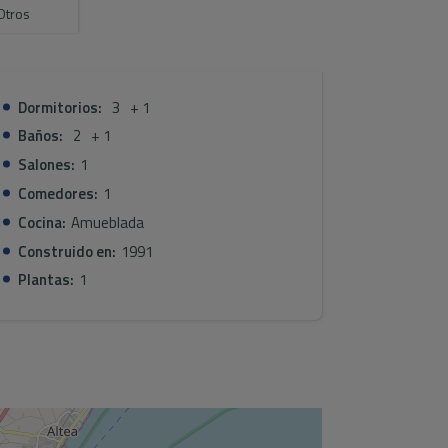
ado, calefacción central, chimenea y armarios
Otros
, piscina, trastero, amplias zonas ajardinadas y
ma y del entorno durante todo el año.
Dormitorios:
3
+ 1
Baños:
2
+ 1
Salones:
1
Comedores:
1
Cocina:
Amueblada
Construido en:
1991
Plantas:
1