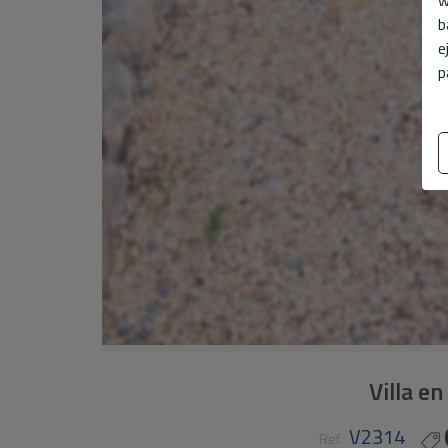
w
b
e
p
Villa en
V2314
Ref.