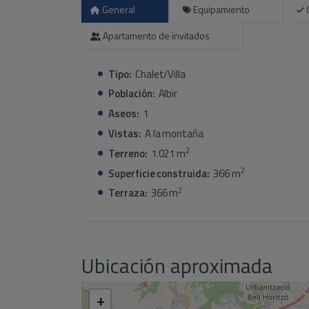
La vivienda está equipada con aire acondicion
General
Equipamiento
empotrados. En el exterior ofrece parking privado
Apartamento de invitados
una zona de barbacoa ideal para disfrutar del cli
Tipo:
Chalet/Villa
Población:
Albir
Aseos:
1
Vistas:
A la montaña
2
Terreno:
1.021 m
2
Superficie construida:
366 m
2
Terraza:
366 m
Ubicación aproximada
+