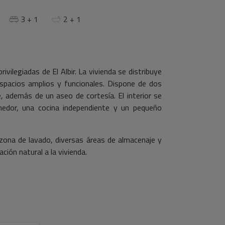
3 + 1
2 + 1
ivilegiadas de El Albir. La vivienda se distribuye
pacios amplios y funcionales. Dispone de dos
 además de un aseo de cortesía. El interior se
edor, una cocina independiente y un pequeño
zona de lavado, diversas áreas de almacenaje y
ación natural a la vivienda.
 diáfano acondicionado como un apartamento
itorio, un salón, un baño completo y su propio
ión perfecta para invitados o como alojamiento