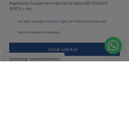
Reglamento Europeo de Protección de datos (UE) 2016/679
(RGPD).
+ Info
He leído y acepto el
Aviso Legal
y la
Política de privacidad
Acepto envíos comerciales
Enviar solicitud
Gestionar consentimiento
Contáctanos por
WhatsApp
Ir a los resultados de la búsqueda