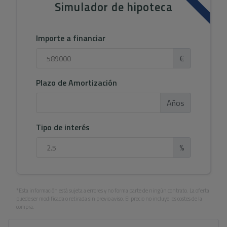
Simulador de hipoteca
Importe a financiar
€
Plazo de Amortización
Años
Tipo de interés
%
*Esta información está sujeta a errores y no forma parte de ningún contrato. La oferta
puede ser modificada o retirada sin previo aviso. El precio no incluye los costes de la
compra.