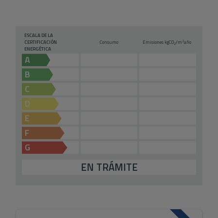
Alicante.
ESCALA DE LA
2
CERTIFICACIÓN
Consumo
Emisiones kg
CO
/m
año
2
ENERGÉTICA
A
B
C
D
E
F
G
EN TRÁMITE