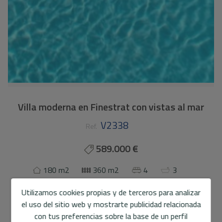
Villa moderna en Finestrat con vistas al mar
V2338
Ref.
589.000 €
180 m2
360 m2
4
3
Utilizamos cookies propias y de terceros para analizar
Chalet/Villa
en
Finestrat
el uso del sitio web y mostrarte publicidad relacionada
Descubre esta moderna villa de esquina en Finestrat, una
con tus preferencias sobre la base de un perfil