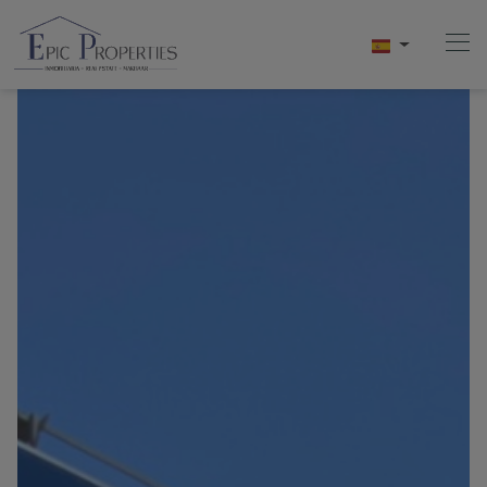
Home
Compra
Venta
Alquiler
Conócenos
Videos